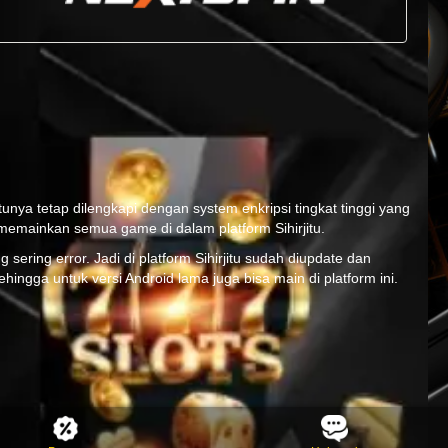
 tetap dilengkapi dengan system enkripsi tingkat tinggi yang
emainkan semua game di dalam platform Sihirjitu.
 sering error. Jadi di platform Sihirjitu sudah diupdate dan
ingga untuk versi Android lama juga bisa main di platform ini.