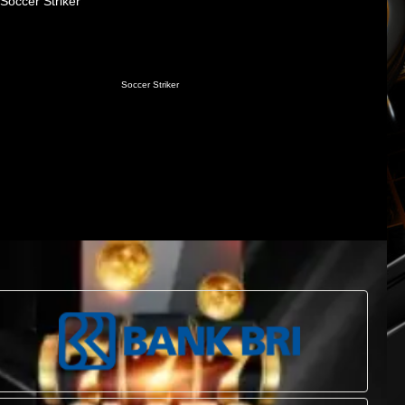
Soccer Striker