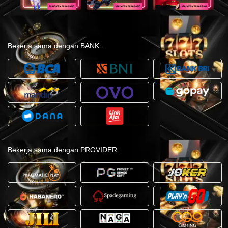
Bekerja sama dengan BANK :
Bekerja sama dengan PROVIDER :