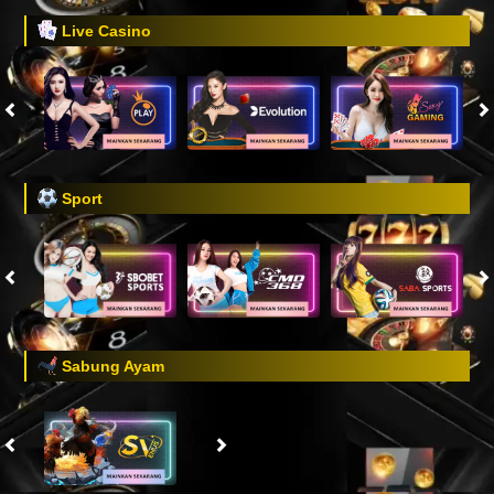
Live Casino
Sport
Sabung Ayam