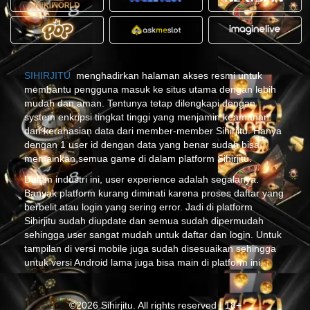
SIHIRJITU
menghadirkan halaman akses resmi untuk
membantu pengguna masuk ke situs utama dengan lebih
mudah dan aman. Tentunya tetap dilengkapi dengan
system enkripsi tingkat tinggi yang menjamin keamanan
dan kerahasian data dari member-member Sihirjitu. Hanya
dengan 1 user id dengan data yang benar sudah bisa
memainkan semua game di dalam platform Sihirjitu.
Dalam industri ini, user experience adalah segalanya.
Banyak platform kurang diminati karena proses daftar yang
berbelit atau login yang sering error. Jadi di platform
Sihirjitu sudah diupdate dan semua sudah dipermudah
sehingga user sangat mudah untuk daftar dan login. Untuk
tampilan di versi mobile juga sudah disesuaikan sehingga
untuk versi Android lama juga bisa main di platform ini.
©2026 Sihirjitu. All rights reserved | 18+