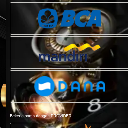
Bekerja sama dengan PROVIDER :