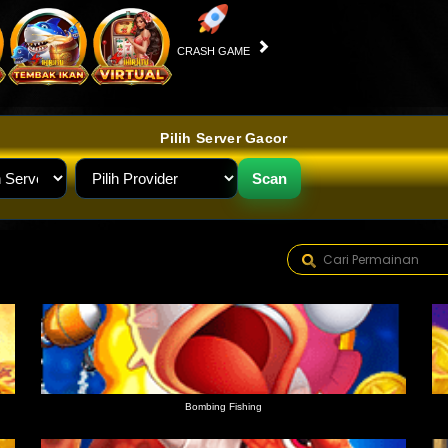
CRASH GAME
Pilih Server Gacor
Scan
Bombing Fishing