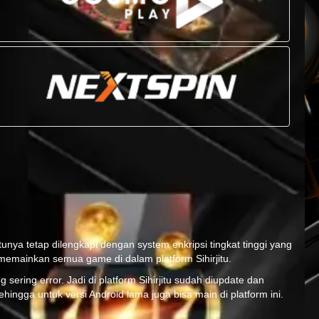
 tetap dilengkapi dengan system enkripsi tingkat tinggi yang
emainkan semua game di dalam platform Sihirjitu.
 sering error. Jadi di platform Sihirjitu sudah diupdate dan
ingga untuk versi Android lama juga bisa main di platform ini.