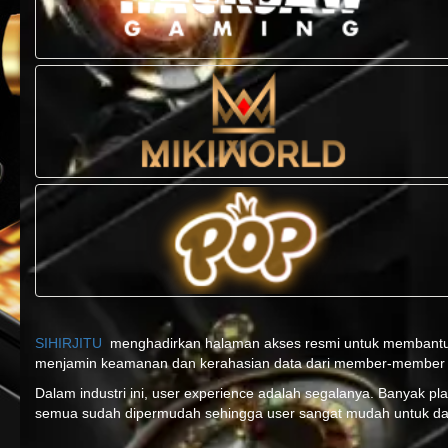
SIHIRJITU
menghadirkan halaman akses resmi untuk membantu p
menjamin keamanan dan kerahasian data dari member-member Sih
Dalam industri ini, user experience adalah segalanya. Banyak plat
semua sudah dipermudah sehingga user sangat mudah untuk daftar 