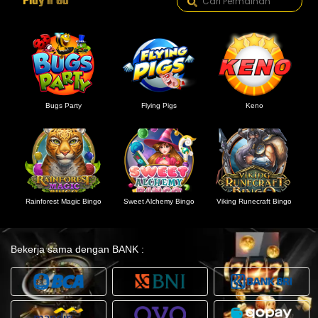
Play'n Go
Bugs Party
Flying Pigs
Keno
Rainforest Magic Bingo
Sweet Alchemy Bingo
Viking Runecraft Bingo
Bekerja sama dengan BANK :