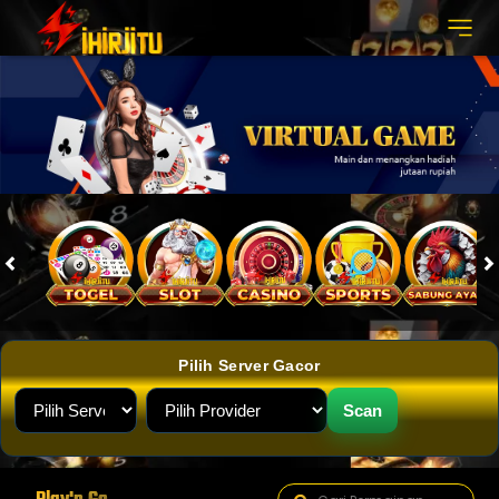
Pilih Server Gacor
Scan