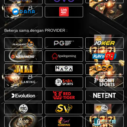
Bekerja sama dengan PROVIDER :