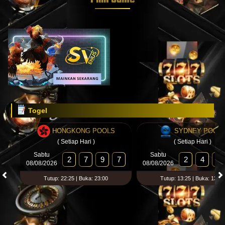
Togel
HONGKONG POOLS
SYDNEY POOL
( Setiap Hari )
( Setiap Hari )
Sabtu
Sabtu
2
7
9
7
2
4
1
08/08/2026
08/08/2026
Tutup: 22:25 | Buka: 23:00
Tutup: 13:25 | Buka: 13:55