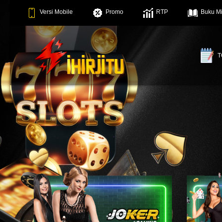
Versi Mobile
Promo
RTP
Buku M
T