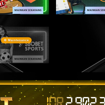
⚙ Maintenance
IDR
2,902,