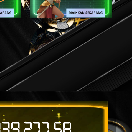
339,296.18