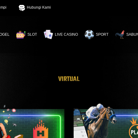
impi
Hubungi Kami
OGEL
SLOT
LIVE CASINO
SPORT
SABU
VIRTUAL