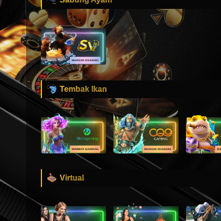
Tembak Ikan
Virtual