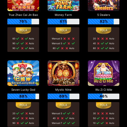
True Zhao Cai Jin Bao
Money Farm
5 Dealers
76%
61%
82%
60
Auto
Manual 3
20
Auto
90
Auto
Manual 3
40
Auto
90
Auto
80
Auto
80
Auto
Seven Lucky God
Mystic Nine
Wu Zi Ci Mile
88%
69%
46%
20
Auto
Manual 3
30
Auto
40
Auto
40
Auto
50
Auto
90
Auto
Manual 7
10
Auto