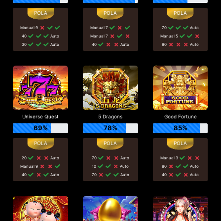
Manual 9
Manual 7
70
Auto
40
Auto
Manual 7
Manual 5
30
Auto
40
Auto
80
Auto
Universe Quest
5 Dragons
Good Fortune
69%
78%
85%
20
Auto
70
Auto
Manual 3
Manual 9
10
Auto
80
Auto
40
Auto
70
Auto
40
Auto