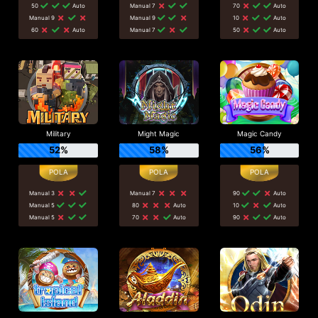
50
Auto
Manual 7
70
Auto
Manual 9
Manual 9
10
Auto
60
Auto
Manual 7
50
Auto
Military
Might Magic
Magic Candy
52%
58%
56%
Manual 3
Manual 7
90
Auto
Manual 5
80
Auto
10
Auto
Manual 5
70
Auto
90
Auto