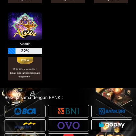
Aladdin
22%
Pola tidak tersedia !
Tidak disarankan bermain
di game ini
Bekerja sama dengan BANK :