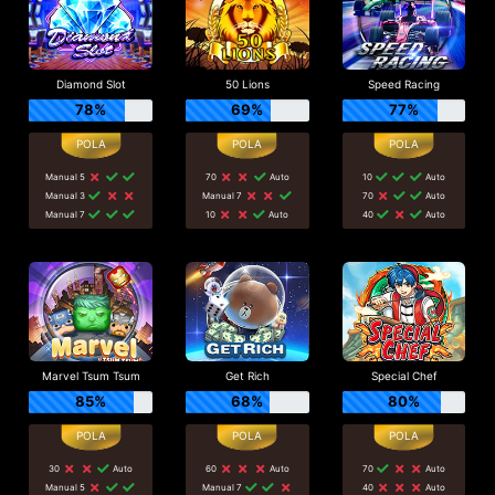
Diamond Slot
50 Lions
Speed Racing
78%
69%
77%
Manual 5
70
Auto
10
Auto
Manual 3
Manual 7
70
Auto
Manual 7
10
Auto
40
Auto
Marvel Tsum Tsum
Get Rich
Special Chef
85%
68%
80%
30
Auto
60
Auto
70
Auto
Manual 5
Manual 7
40
Auto