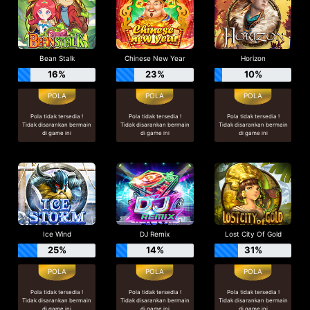
Bean Stalk
Chinese New Year
Horizon
16%
23%
10%
Pola tidak tersedia !
Pola tidak tersedia !
Pola tidak tersedia !
Tidak disarankan bermain
Tidak disarankan bermain
Tidak disarankan bermain
di game ini
di game ini
di game ini
Ice Wind
DJ Remix
Lost City Of Gold
25%
14%
31%
Pola tidak tersedia !
Pola tidak tersedia !
Pola tidak tersedia !
Tidak disarankan bermain
Tidak disarankan bermain
Tidak disarankan bermain
di game ini
di game ini
di game ini