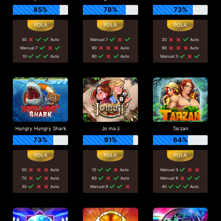
85%
78%
73%
30
Auto
Manual 7
20
Auto
Manual 7
90
Auto
90
Auto
10
Auto
90
Auto
Manual 3
Hungry Hungry Shark
Jo ma ji
Tarzan
73%
91%
64%
50
Auto
10
Auto
Manual 3
70
Auto
60
Auto
Manual 9
30
Auto
Manual 9
40
Auto