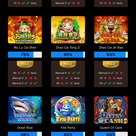
10
Auto
Manual 3
70
Auto
Wu Lu Cai Shen
Zhao Cai Tong Zi
Zhao Cai Jin Bao
75%
95%
93%
90
Auto
Manual 9
Manual 3
Manual 3
50
Auto
20
Auto
Manual 3
60
Auto
50
Auto
Great Blue
Fish Party
Queen Of Cash
86%
95%
63%