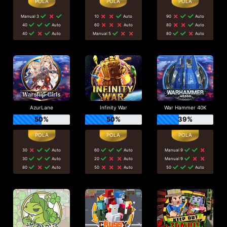
Manual 3
10
Auto
90
Auto
40
Auto
60
Auto
80
Auto
40
Auto
Manual 5
80
Auto
AzurLane
Infinity War
War Hammer 40K
50%
50%
39%
30
Auto
60
Auto
Manual 9
30
Auto
20
Auto
Manual 9
80
Auto
50
Auto
50
Auto