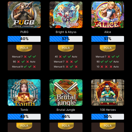
PUBG
Bright & Abyss
Alice
40%
57%
51%
Manual 7
40
Auto
Manual 7
90
Auto
Manual 7
90
Auto
Manual 9
Manual 5
10
Auto
Tomb
Brutal Jungle
108 Heroes
49%
46%
50%