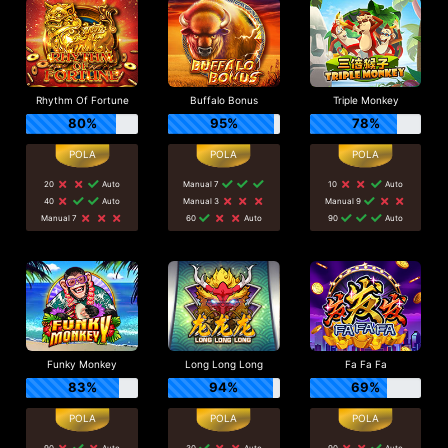
Rhythm Of Fortune
Buffalo Bonus
Triple Monkey
80%
95%
78%
20
Auto
Manual 7
10
Auto
40
Auto
Manual 3
Manual 9
Manual 7
60
Auto
90
Auto
Funky Monkey
Long Long Long
Fa Fa Fa
83%
94%
69%
90
Auto
30
Auto
90
Auto