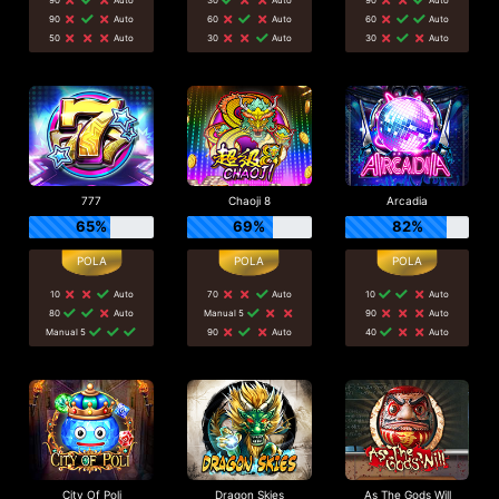
90
Auto
60
Auto
60
Auto
50
Auto
30
Auto
30
Auto
777
Chaoji 8
Arcadia
65%
69%
82%
10
Auto
70
Auto
10
Auto
80
Auto
Manual 5
90
Auto
Manual 5
90
Auto
40
Auto
City Of Poli
Dragon Skies
As The Gods Will