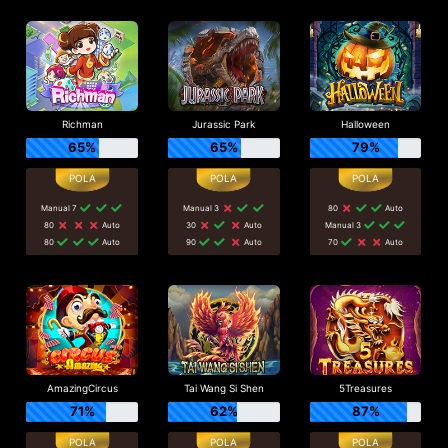
Richman
Jurassic Park
Halloween
65%
65%
79%
Manual 7
Manual 3
80
Auto
80
Auto
30
Auto
Manual 3
80
Auto
90
Auto
70
Auto
AmazingCircus
Tai Wang Si Shen
5Treasures
71%
62%
87%