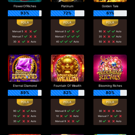
FlowerOfRiches
Platinum
Golden Tale
93%
72%
61%
Manual 5
Manual 3
90
Auto
Manual 7
Manual 7
20
Auto
30
Auto
40
Auto
50
Auto
Eternal Diamond
Fountain Of Wealth
Blooming Riches
89%
82%
80%
90
Auto
Manual 9
30
Auto
70
Auto
10
Auto
Manual 7
30
Auto
Manual 9
30
Auto