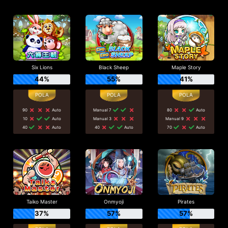
Six Lions
Black Sheep
Maple Story
44%
55%
41%
90
Auto
Manual 7
80
Auto
10
Auto
Manual 3
Manual 9
40
Auto
40
Auto
70
Auto
Taiko Master
Onmyoji
Pirates
37%
57%
57%