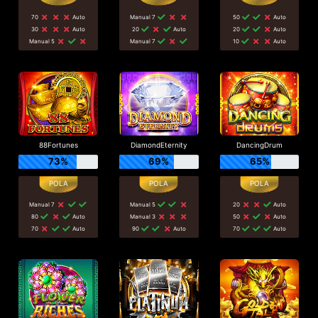
70
Auto
Manual 7
50
Auto
30
Auto
20
Auto
20
Auto
Manual 5
Manual 7
10
Auto
88Fortunes
DiamondEternity
DancingDrum
73%
69%
65%
Manual 7
Manual 5
20
Auto
80
Auto
Manual 3
50
Auto
70
Auto
90
Auto
70
Auto