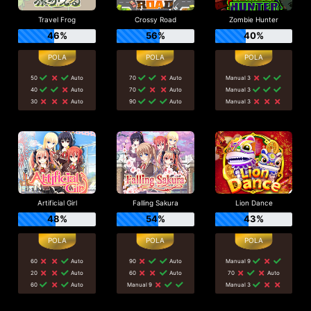
Travel Frog
Crossy Road
Zombie Hunter
46%
56%
40%
50
Auto
70
Auto
Manual 3
40
Auto
70
Auto
Manual 3
30
Auto
90
Auto
Manual 3
Artificial Girl
Falling Sakura
Lion Dance
48%
54%
43%
60
Auto
90
Auto
Manual 9
20
Auto
60
Auto
70
Auto
60
Auto
Manual 9
Manual 3