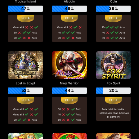
Tropical Island
Aladdin
Odin
47%
46%
39%
Manual 9
Manual 9
10
Auto
80
Auto
40
Auto
40
Auto
30
Auto
80
Auto
70
Auto
Lost in Egypt
Ninja Warrior
Fox Spirit
52%
44%
20%
Manual 3
60
Auto
Pola tidak tersedia !
Tidak disarankan bermain
Manual 3
40
Auto
di game ini
20
Auto
50
Auto