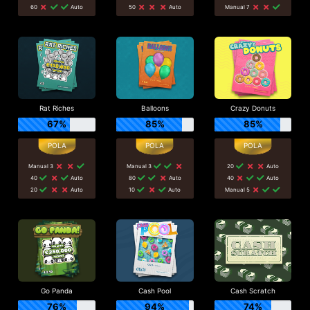
60
Auto
50
Auto
Manual 7
Rat Riches
Balloons
Crazy Donuts
67%
85%
85%
Manual 3
Manual 3
20
Auto
40
Auto
80
Auto
40
Auto
20
Auto
10
Auto
Manual 5
Go Panda
Cash Pool
Cash Scratch
76%
94%
74%