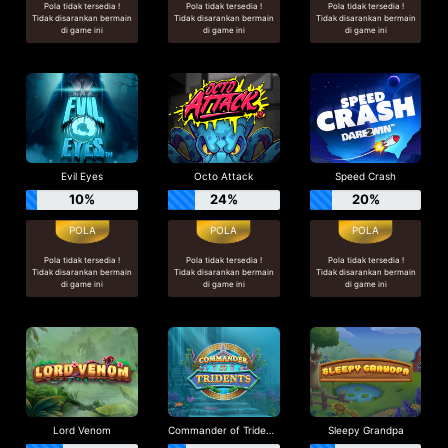
Pola tidak tersedia !
Pola tidak tersedia !
Pola tidak tersedia !
Tidak disarankan bermain
Tidak disarankan bermain
Tidak disarankan bermain
di game ini
di game ini
di game ini
Evil Eyes
Octo Attack
Speed Crash
10%
24%
20%
Pola tidak tersedia !
Pola tidak tersedia !
Pola tidak tersedia !
Tidak disarankan bermain
Tidak disarankan bermain
Tidak disarankan bermain
di game ini
di game ini
di game ini
Lord Venom
Commander of Tridents
Sleepy Grandpa