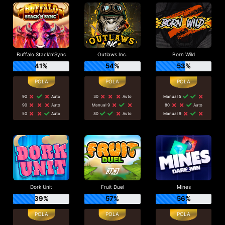
Buffalo Stack'n'Sync
Outlaws Inc.
Born Wild
41%
54%
53%
90
Auto
30
Auto
Manual 5
90
Auto
Manual 9
80
Auto
50
Auto
80
Auto
Manual 9
Dork Unit
Fruit Duel
Mines
39%
57%
56%