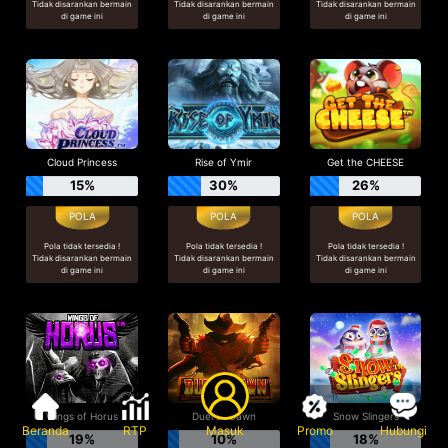
Tidak disarankan bermain
Tidak disarankan bermain
Tidak disarankan bermain
di game ini
di game ini
di game ini
Cloud Princess
Rise of Ymir
Get the CHEESE
15%
30%
26%
Pola tidak tersedia !
Pola tidak tersedia !
Pola tidak tersedia !
Tidak disarankan bermain
Tidak disarankan bermain
Tidak disarankan bermain
di game ini
di game ini
di game ini
Wings of Horus
Duel at Dawn
Snow Slingers
Beranda
RTP
Masuk
Promo
Hubungi
19%
10%
18%