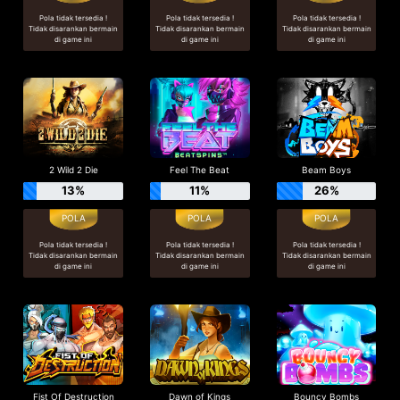
Pola tidak tersedia !
Pola tidak tersedia !
Pola tidak tersedia !
Tidak disarankan bermain
Tidak disarankan bermain
Tidak disarankan bermain
di game ini
di game ini
di game ini
2 Wild 2 Die
Feel The Beat
Beam Boys
13%
11%
26%
Pola tidak tersedia !
Pola tidak tersedia !
Pola tidak tersedia !
Tidak disarankan bermain
Tidak disarankan bermain
Tidak disarankan bermain
di game ini
di game ini
di game ini
Fist Of Destruction
Dawn of Kings
Bouncy Bombs