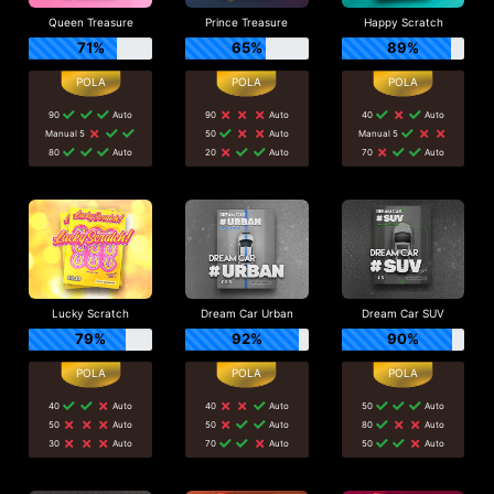
Queen Treasure
Prince Treasure
Happy Scratch
71%
65%
89%
90
Auto
90
Auto
40
Auto
Manual 5
50
Auto
Manual 5
80
Auto
20
Auto
70
Auto
Lucky Scratch
Dream Car Urban
Dream Car SUV
79%
92%
90%
40
Auto
40
Auto
50
Auto
50
Auto
50
Auto
80
Auto
30
Auto
70
Auto
50
Auto