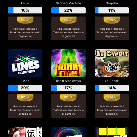
Hi-Lo
Vending Machine
Drop'em
16%
22%
11%
Pola tidak tersedia !
Pola tidak tersedia !
Pola tidak tersedia !
Tidak disarankan bermain
Tidak disarankan bermain
Tidak disarankan bermain
di game ini
di game ini
di game ini
Lines
Ronin Stackways
Le Bandit
29%
17%
14%
Pola tidak tersedia !
Pola tidak tersedia !
Pola tidak tersedia !
Tidak disarankan bermain
Tidak disarankan bermain
Tidak disarankan bermain
di game ini
di game ini
di game ini