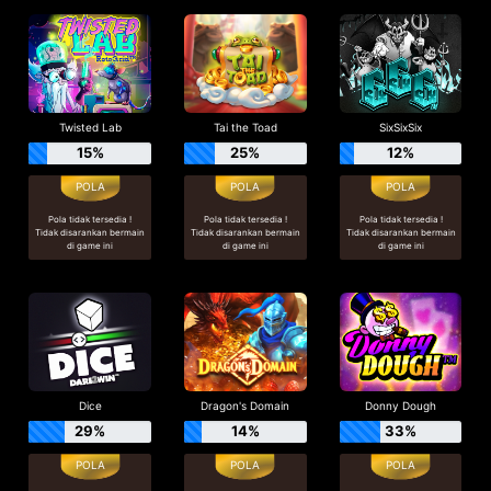
Twisted Lab
Tai the Toad
SixSixSix
15%
25%
12%
Pola tidak tersedia !
Pola tidak tersedia !
Pola tidak tersedia !
Tidak disarankan bermain
Tidak disarankan bermain
Tidak disarankan bermain
di game ini
di game ini
di game ini
Dice
Dragon's Domain
Donny Dough
29%
14%
33%