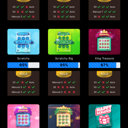
20
Auto
10
Auto
50
Auto
50
Auto
40
Auto
Manual 7
Manual 3
70
Auto
30
Auto
Scratchy
Scratchy Big
King Treasure
65%
95%
87%
20
Auto
Manual 3
20
Auto
Manual 3
30
Auto
50
Auto
Manual 3
Manual 3
30
Auto