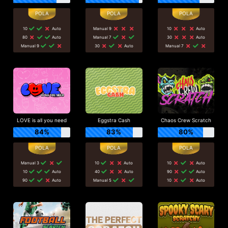
10
Auto
Manual 9
10
Auto
80
Auto
Manual 7
30
Auto
Manual 9
30
Auto
Manual 7
LOVE is all you need
Eggstra Cash
Chaos Crew Scratch
84%
83%
80%
Manual 3
10
Auto
10
Auto
10
Auto
40
Auto
90
Auto
90
Auto
Manual 5
10
Auto