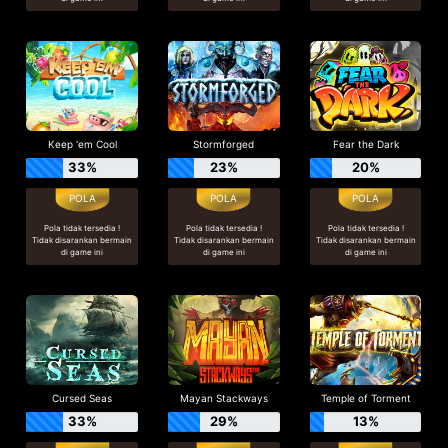
Keep 'em Cool
Stormforged
Fear the Dark
33%
23%
20%
Pola tidak tersedia !
Pola tidak tersedia !
Pola tidak tersedia !
Tidak disarankan bermain
Tidak disarankan bermain
Tidak disarankan bermain
di game ini
di game ini
di game ini
Cursed Seas
Mayan Stackways
Temple of Torment
33%
29%
13%