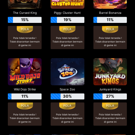
The Cursed King
Piggy Cluster Hunt
Barrel Bonanza
15%
19%
11%
Pola tidak tersedia !
Pola tidak tersedia !
Pola tidak tersedia !
Tidak disarankan bermain
Tidak disarankan bermain
Tidak disarankan bermain
di game ini
di game ini
di game ini
Wild Dojo Strike
Space Zoo
Junkyard Kings
11%
30%
27%
Pola tidak tersedia !
Pola tidak tersedia !
Pola tidak tersedia !
Tidak disarankan bermain
Tidak disarankan bermain
Tidak disarankan bermain
di game ini
di game ini
di game ini