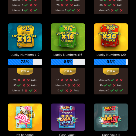
Manual 3
70
Auto
80
Auto
Manual 9
Manual 7
Manual 3
Lucky Numbers x12
Lucky Numbers x16
Lucky Numbers x20
73%
65%
93%
70
Auto
10
Auto
Manual 3
90
Auto
Manual 3
90
Auto
Manual 5
10
Auto
Manual 7
It's bananas!
Cash Vault I
Cash Vault II