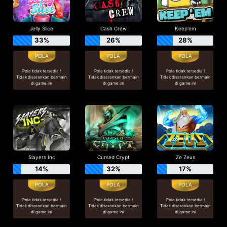
Jelly Slice
Cash Crew
Keep'em
33%
26%
28%
Pola tidak tersedia !
Pola tidak tersedia !
Pola tidak tersedia !
Tidak disarankan bermain
Tidak disarankan bermain
Tidak disarankan bermain
di game ini
di game ini
di game ini
Slayers Inc
Cursed Crypt
Ze Zeus
14%
32%
17%
Pola tidak tersedia !
Pola tidak tersedia !
Pola tidak tersedia !
Tidak disarankan bermain
Tidak disarankan bermain
Tidak disarankan bermain
di game ini
di game ini
di game ini