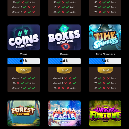
30
Auto
40
Auto
40
Auto
Manual 3
10
Auto
70
Auto
Manual 9
60
Auto
70
Auto
Coins
Boxes
Time Spinners
47%
44%
50%
Manual 5
Manual 9
60
Auto
30
Auto
Manual 9
70
Auto
Manual 5
20
Auto
30
Auto