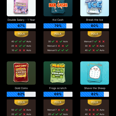
Double Salary - 1 Year
Koi Cash
Break the Ice
67%
79%
80%
40
Auto
30
Auto
Manual 7
20
Auto
Manual 3
30
Auto
10
Auto
Manual 5
40
Auto
Gold Coins
Frogs scratch
Shave the Sheep
62%
69%
82%
50
Auto
Manual 7
70
Auto
20
Auto
20
Auto
40
Auto