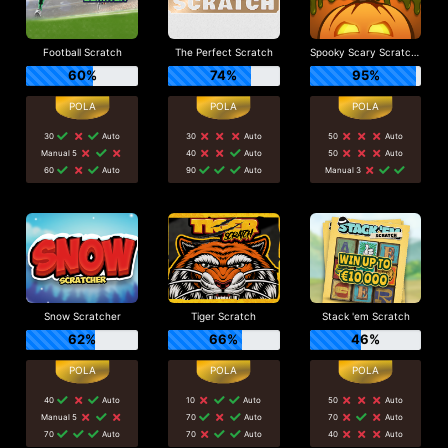
Football Scratch
The Perfect Scratch
Spooky Scary Scratchy
60%
74%
95%
30
Auto
30
Auto
50
Auto
Manual 5
40
Auto
50
Auto
60
Auto
90
Auto
Manual 3
Snow Scratcher
Tiger Scratch
Stack 'em Scratch
62%
66%
46%
40
Auto
10
Auto
50
Auto
Manual 5
70
Auto
70
Auto
70
Auto
70
Auto
40
Auto