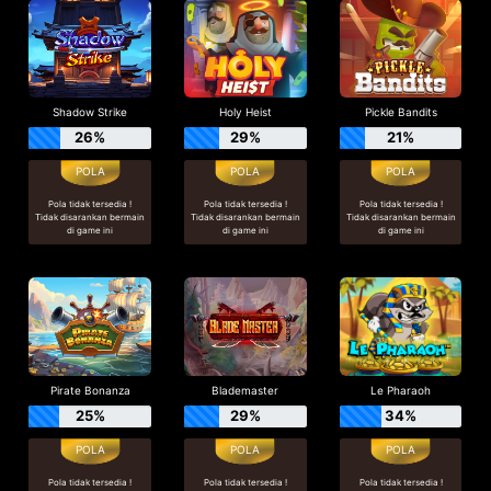
Shadow Strike
Holy Heist
Pickle Bandits
26%
29%
21%
Pola tidak tersedia !
Pola tidak tersedia !
Pola tidak tersedia !
Tidak disarankan bermain
Tidak disarankan bermain
Tidak disarankan bermain
di game ini
di game ini
di game ini
Pirate Bonanza
Blademaster
Le Pharaoh
25%
29%
34%
Pola tidak tersedia !
Pola tidak tersedia !
Pola tidak tersedia !