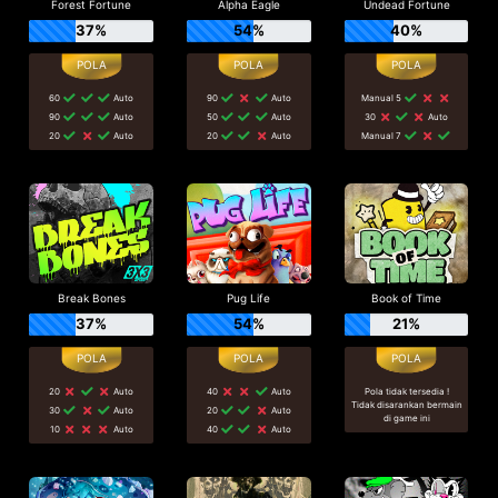
Forest Fortune
Alpha Eagle
Undead Fortune
37%
54%
40%
60
Auto
90
Auto
Manual 5
90
Auto
50
Auto
30
Auto
20
Auto
20
Auto
Manual 7
Break Bones
Pug Life
Book of Time
37%
54%
21%
20
Auto
40
Auto
Pola tidak tersedia !
Tidak disarankan bermain
30
Auto
20
Auto
di game ini
10
Auto
40
Auto