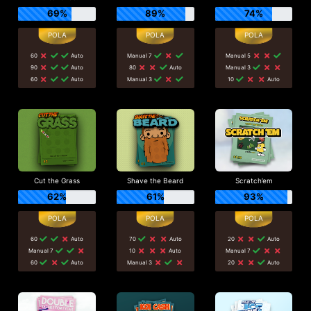
69%
89%
74%
60
Auto
Manual 7
Manual 5
90
Auto
80
Auto
Manual 3
60
Auto
Manual 3
10
Auto
Cut the Grass
Shave the Beard
Scratch’em
62%
61%
93%
60
Auto
70
Auto
20
Auto
Manual 7
10
Auto
Manual 7
60
Auto
Manual 3
20
Auto