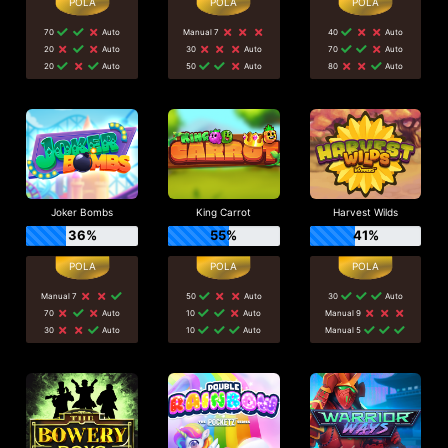
70
Auto
Manual 7
40
Auto
20
Auto
30
Auto
70
Auto
20
Auto
50
Auto
80
Auto
Joker Bombs
King Carrot
Harvest Wilds
36%
55%
41%
Manual 7
50
Auto
30
Auto
70
Auto
10
Auto
Manual 9
30
Auto
10
Auto
Manual 5