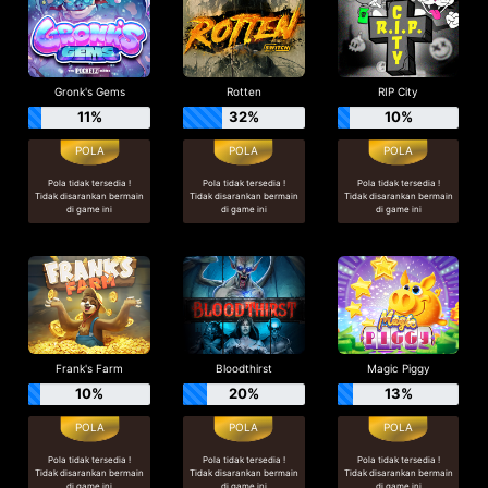
Gronk's Gems
Rotten
RIP City
11%
32%
10%
Pola tidak tersedia !
Pola tidak tersedia !
Pola tidak tersedia !
Tidak disarankan bermain
Tidak disarankan bermain
Tidak disarankan bermain
di game ini
di game ini
di game ini
Frank's Farm
Bloodthirst
Magic Piggy
10%
20%
13%
Pola tidak tersedia !
Pola tidak tersedia !
Pola tidak tersedia !
Tidak disarankan bermain
Tidak disarankan bermain
Tidak disarankan bermain
di game ini
di game ini
di game ini