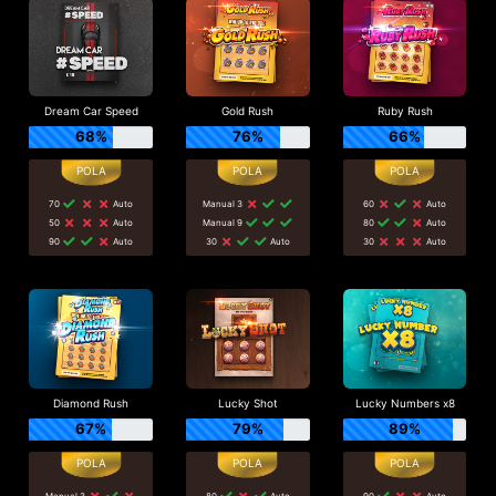
Dream Car Speed
Gold Rush
Ruby Rush
68%
76%
66%
70
Auto
Manual 3
60
Auto
50
Auto
Manual 9
80
Auto
90
Auto
30
Auto
30
Auto
Diamond Rush
Lucky Shot
Lucky Numbers x8
67%
79%
89%
Manual 3
80
Auto
90
Auto