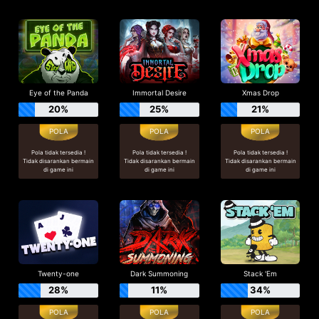
Eye of the Panda
Immortal Desire
Xmas Drop
20%
25%
21%
Pola tidak tersedia !
Pola tidak tersedia !
Pola tidak tersedia !
Tidak disarankan bermain
Tidak disarankan bermain
Tidak disarankan bermain
di game ini
di game ini
di game ini
Twenty-one
Dark Summoning
Stack 'Em
28%
11%
34%