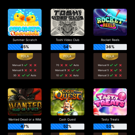
Summer Scratch
Toshi Video Club
Rocket Reels
45%
54%
36%
Manual 5
70
Auto
Manual 9
Manual 9
Manual 9
Manual 5
30
Auto
10
Auto
Manual 3
Wanted Dead or a Wild
Cash Quest
Tasty Treats
47%
52%
53%