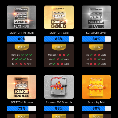
SCRATCH! Platinum
SCRATCH! Gold
SCRATCH! Silver
60%
83%
80%
Manual 7
Manual 7
20
Auto
90
Auto
40
Auto
10
Auto
40
Auto
30
Auto
10
Auto
SCRATCH! Bronze
Express 200 Scratch
Scratchy Mini
73%
83%
80%