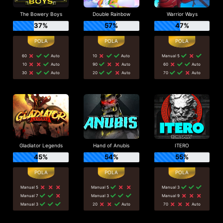
The Bowery Boys
Double Rainbow
Warrior Ways
37%
57%
47%
60
Auto
10
Auto
Manual 5
10
Auto
90
Auto
60
Auto
30
Auto
20
Auto
70
Auto
Gladiator Legends
Hand of Anubis
ITERO
45%
54%
55%
Manual 5
Manual 5
Manual 3
Manual 7
Manual 3
Manual 9
Manual 3
20
Auto
70
Auto